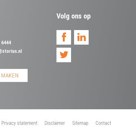
Volg ons op
 6444
@storius.nl
 MAKEN
Privacy statement
Disclaimer
Sitemap
Contact