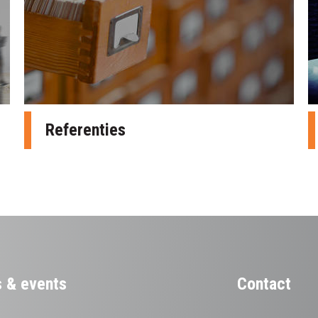
Referenties
 & events
Contact